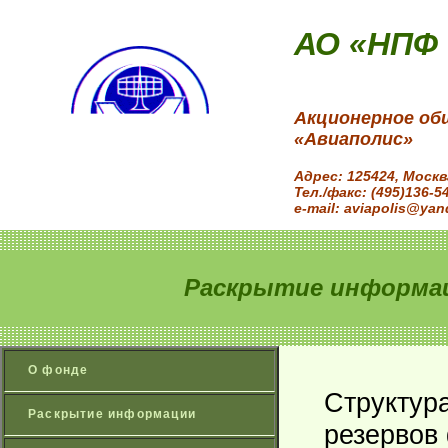
АО «НПФ
Акционерное об
«Авиаполис»
Адрес: 125424, Моск
Тел./факс: (495)136-5
e-mail: aviapolis@yan
Раскрытие информац
О фонде
Структур
Раскрытие информации
резервов