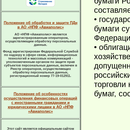
бумаги Р
составляе
• госуда
Положение об обработке и защите ПДн
бумаги с
в АО «НПФ «Авиаполис»
АО «НПФ «Авиаполис» является
Федераци
зарегистрированным оператором,
осуществляющим обработку персональных
• облигац
данных.
Фонд зарегистрирован Федеральной Службой
хозяйств
по надзору в сфере связи, информационных
технологий и массовых коммуникаций -
уполномоченным органом по защите прав
допущенн
субъектов персональных данных, включен в
Реестр операторов, осуществляющих
обработку персональных данных,
российск
регистрационный номер 77-19-012911.
торговли
бумаг, со
Положение об особенностях
осуществления финансовых операций
с иностранными гражданами и
юридическими лицами в АО «НПФ
«Авиаполис»
Этот сайт является официальным сайтом