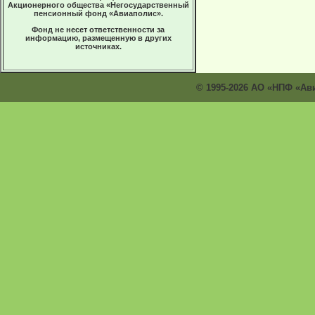
Акционерного общества «Негосударственный
пенсионный фонд «Авиаполис».
Фонд не несет ответственности за
информацию, размещенную в других
источниках.
© 1995-2026 АО «НПФ «Ав