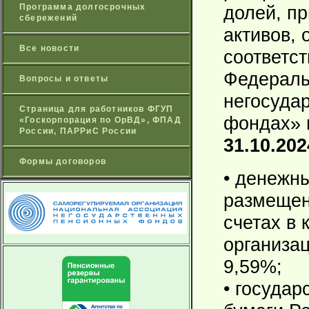
Программа долгосрочных
долей, п
сбережений
активов,
Все новости
соответст
Федераль
Вопросы и ответы
негосуда
Страница для работников ФГУП
фондах»
«Госкорпорация по ОрВД», ФПАД
России, ПАРРиС России
31.10.202
Формы договоров
• денежны
размещен
счетах в 
организац
9,59%;
• госуда