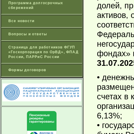
Программа долгосрочных
долей, п
сбережений
активов,
Все новости
соответст
Федераль
Вопросы и ответы
негосуда
Страница для работников ФГУП
фондах»
«Госкорпорация по ОрВД», ФПАД
России, ПАРРиС России
31.07.202
Формы договоров
• денежны
размещен
счетах в 
организац
6,13%;
• госуда