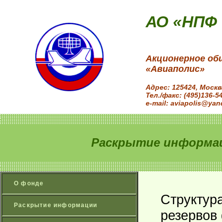
АО «НПФ
Акционерное об
«Авиаполис»
Адрес: 125424, Моск
Тел./факс: (495)136-5
e-mail: aviapolis@yan
Раскрытие информац
О фонде
Структур
Раскрытие информации
резервов