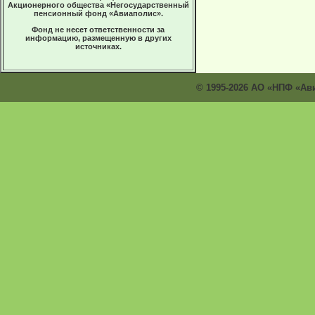
Акционерного общества «Негосударственный
пенсионный фонд «Авиаполис».
Фонд не несет ответственности за
информацию, размещенную в других
источниках.
© 1995-2026 АО «НПФ «Ав