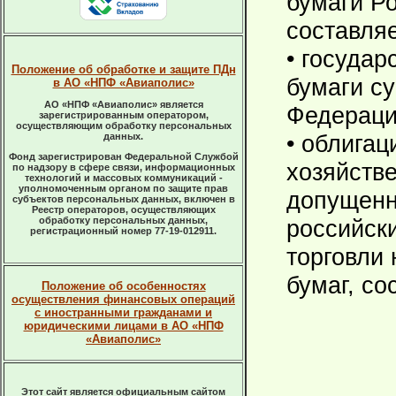
бумаги Р
составляе
• госуда
Положение об обработке и защите ПДн
бумаги с
в АО «НПФ «Авиаполис»
АО «НПФ «Авиаполис» является
Федераци
зарегистрированным оператором,
осуществляющим обработку персональных
• облигац
данных.
Фонд зарегистрирован Федеральной Службой
хозяйств
по надзору в сфере связи, информационных
технологий и массовых коммуникаций -
уполномоченным органом по защите прав
допущенн
субъектов персональных данных, включен в
Реестр операторов, осуществляющих
обработку персональных данных,
российск
регистрационный номер 77-19-012911.
торговли
бумаг, со
Положение об особенностях
осуществления финансовых операций
с иностранными гражданами и
юридическими лицами в АО «НПФ
«Авиаполис»
Этот сайт является официальным сайтом