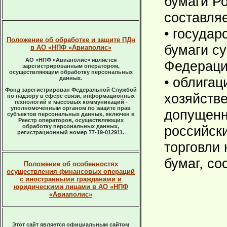
бумаги Р
составляе
• госуда
Положение об обработке и защите ПДн
бумаги с
в АО «НПФ «Авиаполис»
АО «НПФ «Авиаполис» является
Федераци
зарегистрированным оператором,
осуществляющим обработку персональных
• облигац
данных.
Фонд зарегистрирован Федеральной Службой
хозяйств
по надзору в сфере связи, информационных
технологий и массовых коммуникаций -
уполномоченным органом по защите прав
допущенн
субъектов персональных данных, включен в
Реестр операторов, осуществляющих
обработку персональных данных,
российск
регистрационный номер 77-19-012911.
торговли
бумаг, со
Положение об особенностях
осуществления финансовых операций
с иностранными гражданами и
юридическими лицами в АО «НПФ
«Авиаполис»
Этот сайт является официальным сайтом