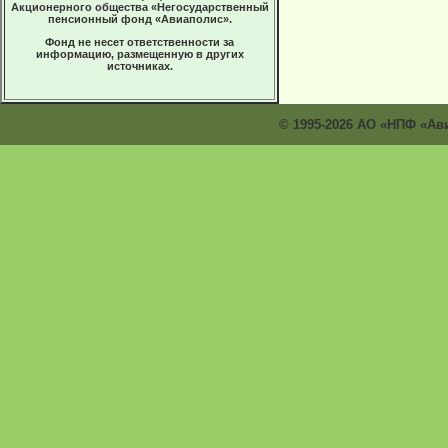
Акционерного общества «Негосударственный
пенсионный фонд «Авиаполис».
Фонд не несет ответственности за
информацию, размещенную в других
источниках.
© 1995-2026 АО «НПФ «Ав