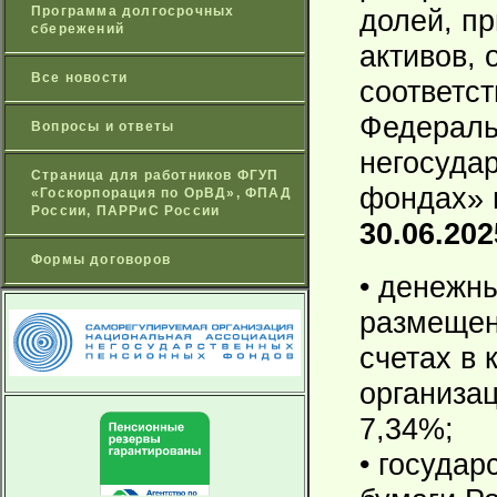
Программа долгосрочных
долей, п
сбережений
активов,
Все новости
соответст
Федераль
Вопросы и ответы
негосуда
Страница для работников ФГУП
фондах»
«Госкорпорация по ОрВД», ФПАД
России, ПАРРиС России
30.06.202
Формы договоров
• денежны
размещен
счетах в 
организац
7,34%;
• госуда