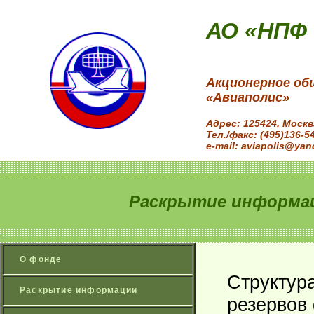
АО «НПФ
Акционерное об
«Авиаполис»
Адрес: 125424, Моск
Тел./факс: (495)136-5
e-mail: aviapolis@yan
Раскрытие информац
О фонде
Структур
Раскрытие информации
резервов