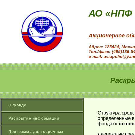
АО «НПФ
Акционерное об
Адрес: 125424, Моск
Тел./факс: (495)136-5
e-mail: aviapolis@yan
Раскр
О фонде
Структура средс
определенные в 
Раскрытие информации
фондах»
по сос
Программа долгосрочных
• денежные сред