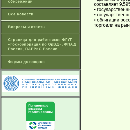
сбережений
составляет 9,59
• государственн
Все новости
• государственн
• облигации рос
торговли на рын
Вопросы и ответы
Страница для работников ФГУП
«Госкорпорация по ОрВД», ФПАД
России, ПАРРиС России
Формы договоров