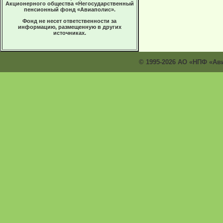
Акционерного общества «Негосударственный
пенсионный фонд «Авиаполис».
Фонд не несет ответственности за
информацию, размещенную в других
источниках.
© 1995-2026 АО «НПФ «Ав