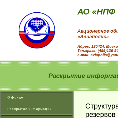
АО «НПФ
Акционерное об
«Авиаполис»
Адрес: 125424, Моск
Тел./факс: (495)136-5
e-mail: aviapolis@yan
Раскрытие информац
О фонде
Структур
Раскрытие информации
резервов