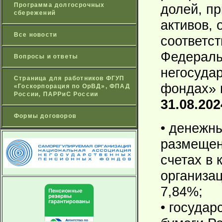
Программа долгосрочных
долей, п
сбережений
активов,
Все новости
соответст
Федераль
Вопросы и ответы
негосуда
Страница для работников ФГУП
фондах»
«Госкорпорация по ОрВД», ФПАД
России, ПАРРиС России
31.08.202
Формы договоров
• денежны
размещен
счетах в 
организац
7,84%;
• госуда