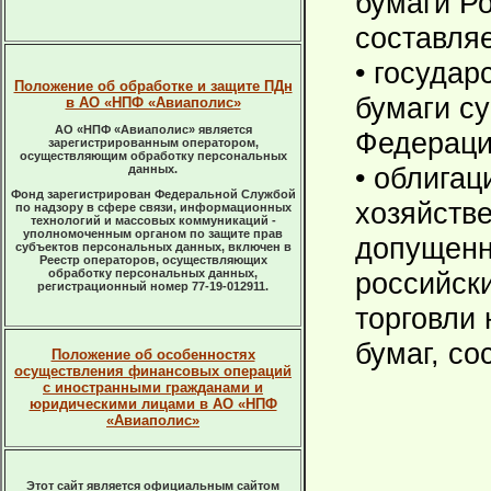
бумаги Р
составляе
• госуда
Положение об обработке и защите ПДн
бумаги с
в АО «НПФ «Авиаполис»
АО «НПФ «Авиаполис» является
Федераци
зарегистрированным оператором,
осуществляющим обработку персональных
• облигац
данных.
Фонд зарегистрирован Федеральной Службой
хозяйств
по надзору в сфере связи, информационных
технологий и массовых коммуникаций -
уполномоченным органом по защите прав
допущенн
субъектов персональных данных, включен в
Реестр операторов, осуществляющих
обработку персональных данных,
российск
регистрационный номер 77-19-012911.
торговли
бумаг, со
Положение об особенностях
осуществления финансовых операций
с иностранными гражданами и
юридическими лицами в АО «НПФ
«Авиаполис»
Этот сайт является официальным сайтом