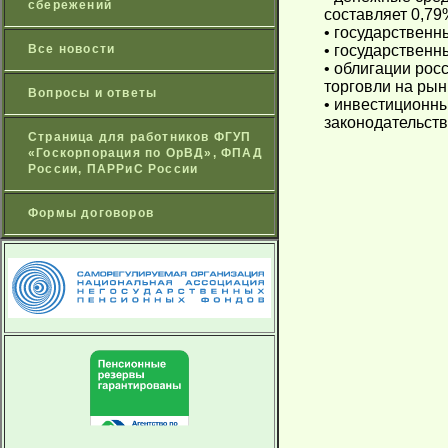
сбережений
составляет 0,79
• государственн
Все новости
• государственн
• облигации рос
торговли на рын
Вопросы и ответы
• инвестиционны
законодательств
Страница для работников ФГУП
«Госкорпорация по ОрВД», ФПАД
России, ПАРРиС России
Формы договоров