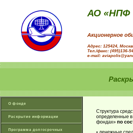
АО «НПФ
Акционерное об
Адрес: 125424, Моск
Тел./факс: (495)136-5
e-mail: aviapolis@yan
Раскр
О фонде
Структура средс
определенные в 
Раскрытие информации
фондах»
по сос
Программа долгосрочных
• денежные сред