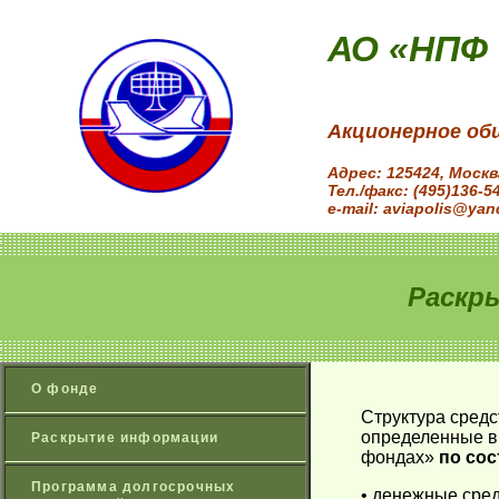
АО «НПФ
Акционерное об
Адрес: 125424, Моск
Тел./факс: (495)136-5
e-mail: aviapolis@yan
Раскр
О фонде
Структура средс
определенные в 
Раскрытие информации
фондах»
по сос
Программа долгосрочных
• денежные сред