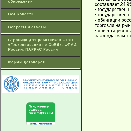
сбережений
составляет 24,9
• государственн
Все новости
• государственн
• облигации рос
торговли на рын
Вопросы и ответы
• инвестиционны
законодательств
Страница для работников ФГУП
«Госкорпорация по ОрВД», ФПАД
России, ПАРРиС России
Формы договоров