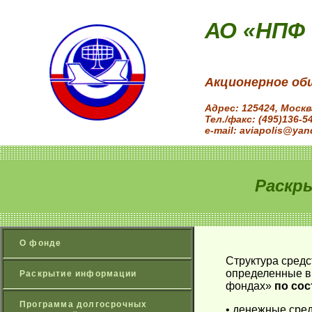
АО «НПФ
Акционерное об
Адрес: 125424, Моск
Тел./факс: (495)136-5
e-mail: aviapolis@yan
Раскр
О фонде
Структура средс
определенные в 
Раскрытие информации
фондах»
по сос
Программа долгосрочных
• денежные сред