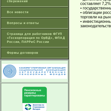
сбережений
составляет 7,2%
• государственн
Все новости
• облигации рос
торговли на рын
• инвестиционны
Вопросы и ответы
законодательств
Страница для работников ФГУП
«Госкорпорация по ОрВД», ФПАД
России, ПАРРиС России
Формы договоров